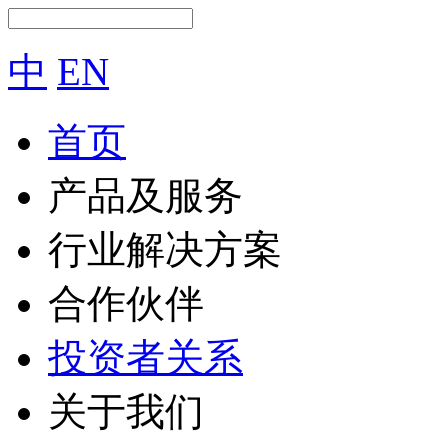
中
EN
首页
产品及服务
行业解决方案
合作伙伴
投资者关系
关于我们