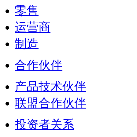
零售
运营商
制造
合作伙伴
产品技术伙伴
联盟合作伙伴
投资者关系