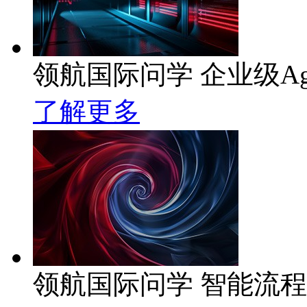
领航国际问学 企业级Ag
了解更多
领航国际问学 智能流