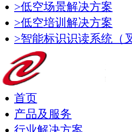
>低空场景解决方案
>低空培训解决方案
>智能标识识读系统（
首页
产品及服务
行业解决方案