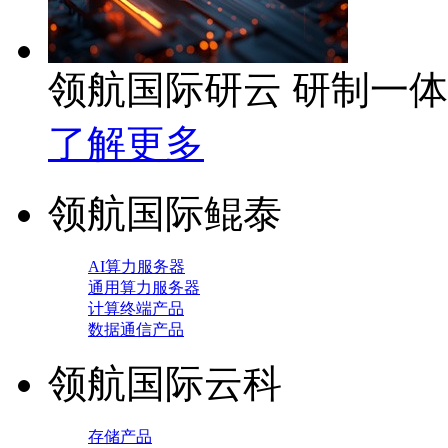
领航国际研云 研制一
了解更多
领航国际鲲泰
AI算力服务器
通用算力服务器
计算终端产品
数据通信产品
领航国际云科
存储产品