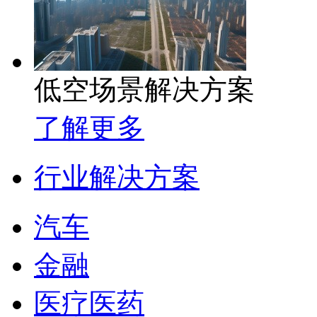
低空场景解决方案
了解更多
行业解决方案
汽车
金融
医疗医药