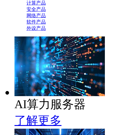
计算产品
安全产品
网络产品
软件产品
外设产品
AI算力服务器
了解更多