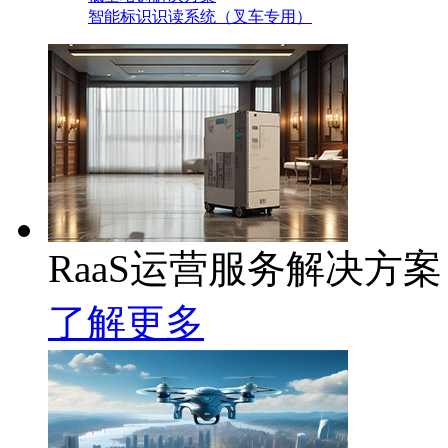
智能标识识读系统（叉车专用）
RaaS运营服务解决方案
了解更多