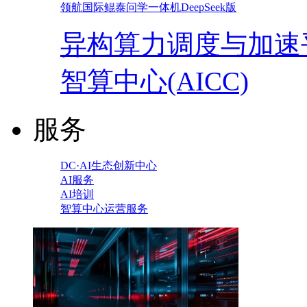
领航国际鲲泰问学一体机DeepSeek版
异构算力调度与加速
智算中心(AICC)
服务
DC·AI生态创新中心
AI服务
AI培训
智算中心运营服务