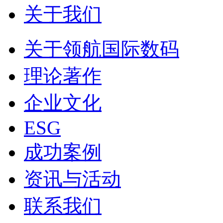
关于我们
关于领航国际数码
理论著作
企业文化
ESG
成功案例
资讯与活动
联系我们