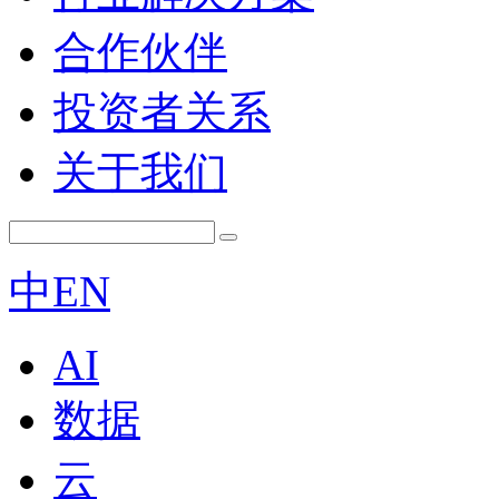
合作伙伴
投资者关系
关于我们
中
EN
AI
数据
云