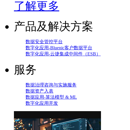
了解更多
产品及解决方案
数据安全管控平台
数字化应用-Bluenic客户数据平台
数字化应用-云捷集成中间件（ESB）
服务
数据治理咨询与实施服务
数据资产入表
数据应用-算法模型 & ML
数字化应用开发